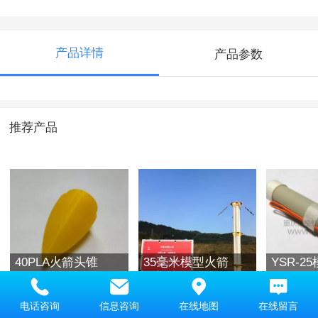
产品详情
产品参数
推荐产品
40PLA火箭头锥
35毫米模型火箭
YSR-2
动机
电话咨询
信息咨询
在线地图
在线留言