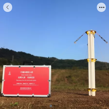
35毫米模型火箭